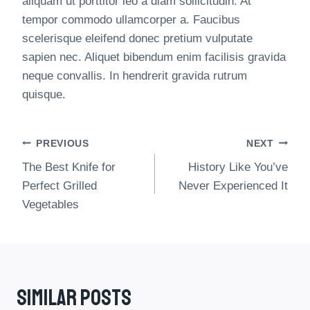
aliquam ut porttitor leo a diam sollicitudin. At
tempor commodo ullamcorper a. Faucibus
scelerisque eleifend donec pretium vulputate
sapien nec. Aliquet bibendum enim facilisis gravida
neque convallis. In hendrerit gravida rutrum
quisque.
Inläggsnavigering
PREVIOUS
NEXT
The Best Knife for
History Like You’ve
Perfect Grilled
Never Experienced It
Vegetables
Similar Posts