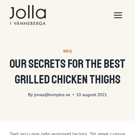
Skip
to
content
BBQ
Our Secrets for the Best
Grilled Chicken Thighs
By
jonas@komplus.se
10 augusti 2021
Sed arcu non odio euismod lacinia. Sit amet cursus