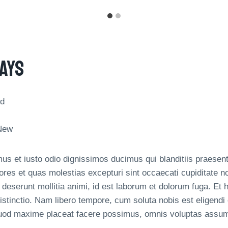
ays
nd
New
us et iusto odio dignissimos ducimus qui blanditiis praesent
ores et quas molestias excepturi sint occaecati cupiditate no
ia deserunt mollitia animi, id est laborum et dolorum fuga. E
 distinctio. Nam libero tempore, cum soluta nobis est eligendi
quod maxime placeat facere possimus, omnis voluptas assum