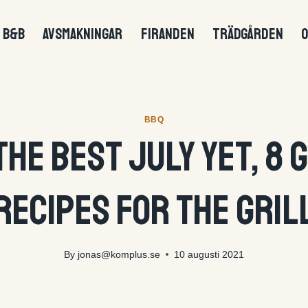
B&B
AVSMAKNINGAR
FIRANDEN
TRÄDGÅRDEN
O
BBQ
the Best July Yet, 8 
Recipes for the Gril
By
jonas@komplus.se
10 augusti 2021