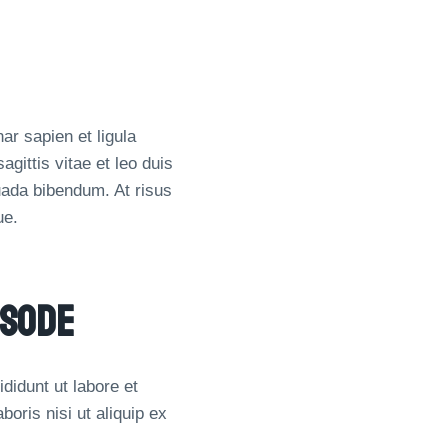
ar sapien et ligula
ittis vitae et leo duis
uada bibendum. At risus
ue.
isode
didunt ut labore et
oris nisi ut aliquip ex