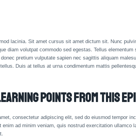
od lacinia. Sit amet cursus sit amet dictum sit. Nunc pulvin
que diam volutpat commodo sed egestas. Tellus elementum sag
 donec pretium vulputate sapien nec sagittis aliquam males
n tellus. Duis at tellus at urna condimentum mattis pellentesq
Learning Points From This Ep
met, consectetur adipiscing elit, sed do eiusmod tempor inci
 enim ad minim veniam, quis nostrud exercitation ullamco lab
t.