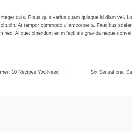
integer quis. Risus quis varius quam quisque id diam vel. L
llicitudin. At tempor commodo ullamcorper a. Faucibus scele
n nec. Aliquet bibendum enim facilisis gravida neque convalli
igering
mmer: 10 Recipes You Need
Six Sensational S