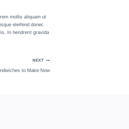
orem mollis aliquam ut
risque eleifend donec
s. In hendrerit gravida
NEXT
andwiches to Make Now