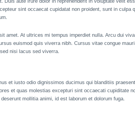
uis aute irure dolor in reprehenderit in voluptate velit ess
xcepteur sint occaecat cupidatat non proident, sunt in culpa q
rum.
 sit amet. At ultrices mi tempus imperdiet nulla. Arcu dui viv
ursus euismod quis viverra nibh. Cursus vitae congue maur
ed nisi lacus sed viverra.
us et iusto odio dignissimos ducimus qui blanditiis praesent
ores et quas molestias excepturi sint occaecati cupiditate no
a deserunt mollitia animi, id est laborum et dolorum fuga.