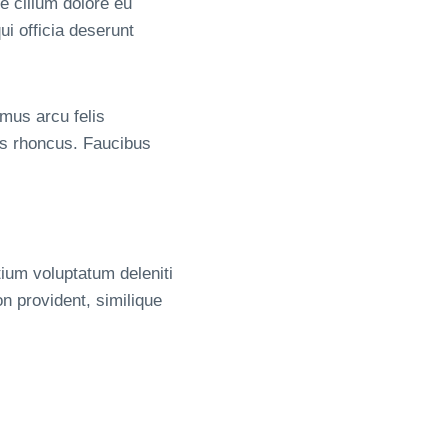
e cillum dolore eu
ui officia deserunt
amus arcu felis
is rhoncus. Faucibus
ium voluptatum deleniti
n provident, similique