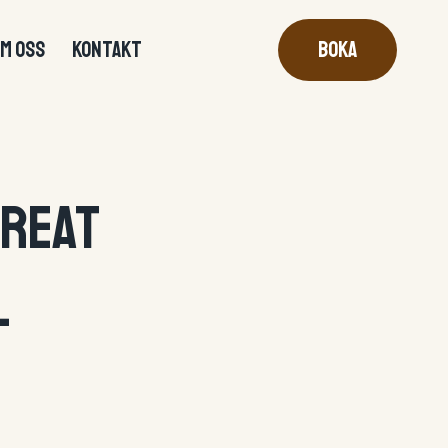
M OSS
KONTAKT
Boka
Great
l