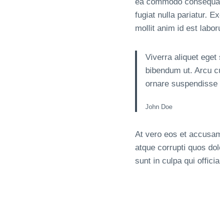
ea commodo consequat. D
fugiat nulla pariatur. E
mollit anim id est labo
Viverra aliquet eget
bibendum ut. Arcu c
ornare suspendisse s
John Doe
At vero eos et accusam
atque corrupti quos dol
sunt in culpa qui offici